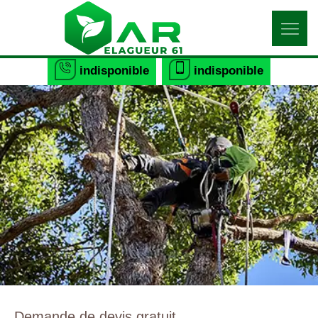
indisponible
indisponible
Demande de devis gratuit