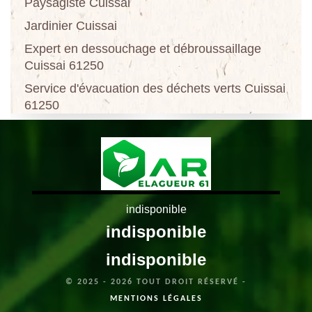
Paysagiste Cuissai
Jardinier Cuissai
Expert en dessouchage et débroussaillage
Cuissai 61250
Service d'évacuation des déchets verts Cuissai
61250
indisponible
indisponible
indisponible
© 2025 - 2026 TOUT DROIT RÉSERVÉ -
MENTIONS LÉGALES