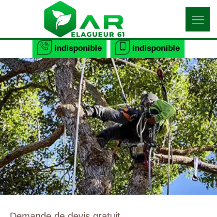
indisponible
indisponible
Demande de devis gratuit