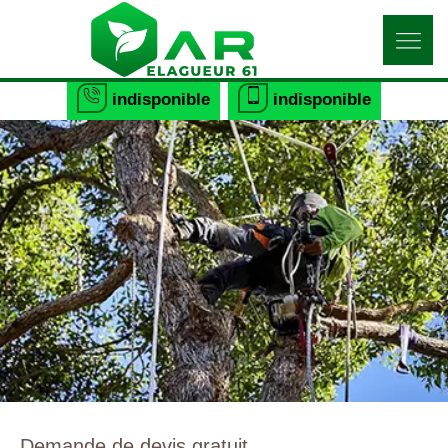
indisponible
indisponible
Demande de devis gratuit