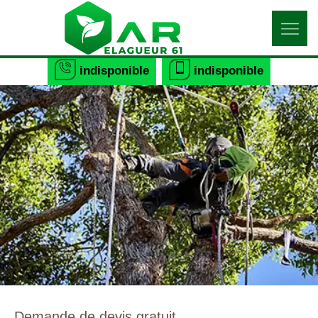
indisponible
indisponible
Demande de devis gratuit