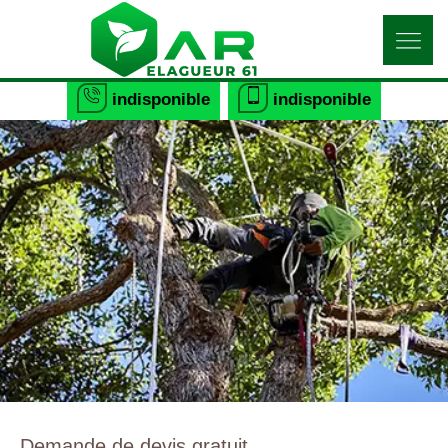
indisponible
indisponible
Demande de devis gratuit