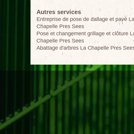
Autres services
Entreprise de pose de dallage et pavé L
Chapelle Pres Sees
Pose et changement grillage et clôture L
Chapelle Pres Sees
Abattage d'arbres La Chapelle Pres See