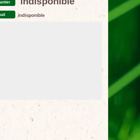
indisponible
antier
ail
indisponible