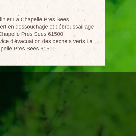
dinier La Chapelle Pres Sees
ert en dessouchage et débroussaillage
Chapelle Pres Sees 61500
vice d'évacuation des déchets verts La
pelle Pres Sees 61500