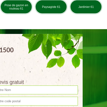
Pose de gazon en
Paysagiste 61
Jardinier 61
rouleau 61
61500
vis gratuit