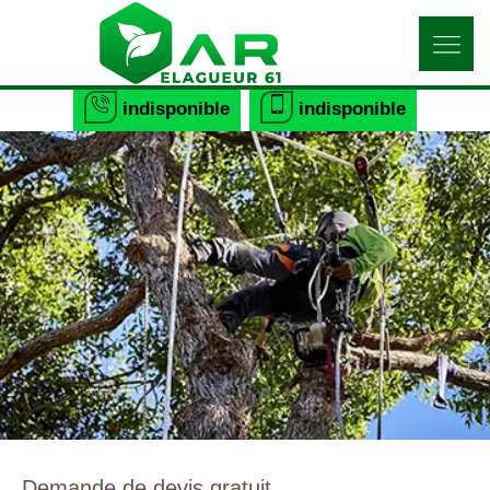
indisponible
indisponible
Demande de devis gratuit