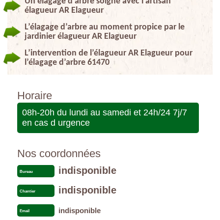
Un élagage d’arbre soigné avec l’artisan
élagueur AR Elagueur
L’élagage d’arbre au moment propice par le
jardinier élagueur AR Elagueur
L’intervention de l’élagueur AR Elagueur pour
l’élagage d’arbre 61470
Horaire
08h-20h du lundi au samedi et 24h/24 7j/7
en cas d urgence
Nos coordonnées
indisponible
Bureau
indisponible
Chantier
indisponible
Email