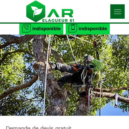
indisponible
indisponible
Demande de devis gratuit