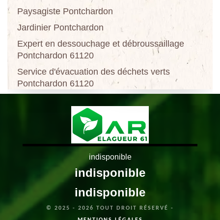
Paysagiste Pontchardon
Jardinier Pontchardon
Expert en dessouchage et débroussaillage
Pontchardon 61120
Service d'évacuation des déchets verts
Pontchardon 61120
indisponible
indisponible
indisponible
© 2025 - 2026 TOUT DROIT RÉSERVÉ -
MENTIONS LÉGALES