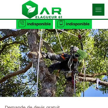
indisponible
indisponible
Demande de devis gratuit