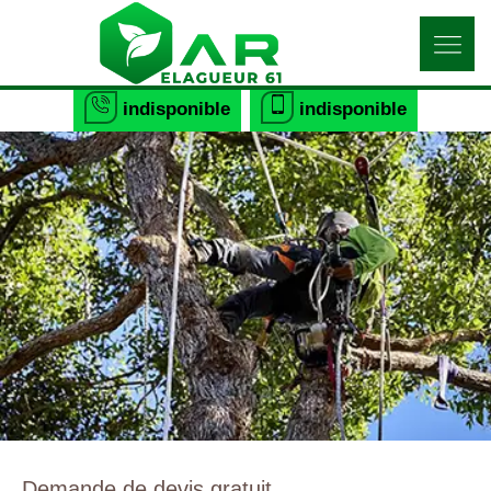
indisponible
indisponible
Demande de devis gratuit