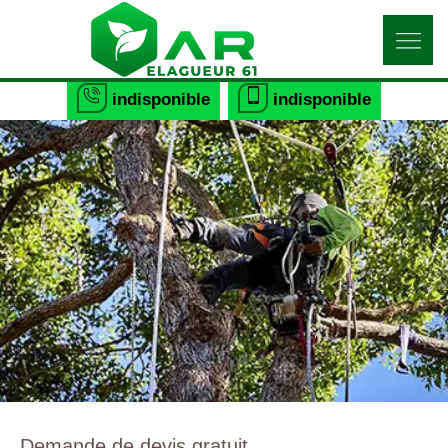
indisponible
indisponible
Demande de devis gratuit