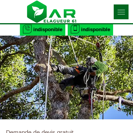
indisponible
indisponible
Demande de devis gratuit