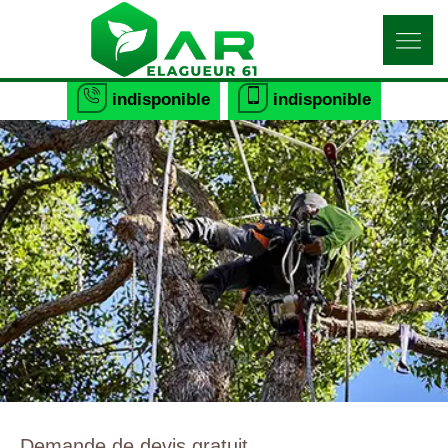
indisponible
indisponible
Demande de devis gratuit