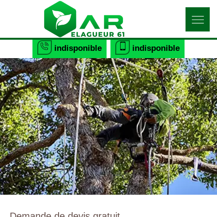
indisponible
indisponible
Demande de devis gratuit