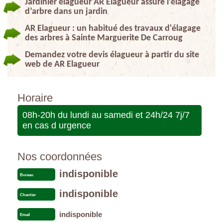
Jardinier élagueur AR Elagueur assure l’élagage
d’arbre dans un jardin
AR Elagueur : un habitué des travaux d'élagage
des arbres à Sainte Marguerite De Carroug
Demandez votre devis élagueur à partir du site
web de AR Elagueur
Horaire
08h-20h du lundi au samedi et 24h/24 7j/7
en cas d urgence
Nos coordonnées
indisponible
Bureau
indisponible
Chantier
indisponible
Email