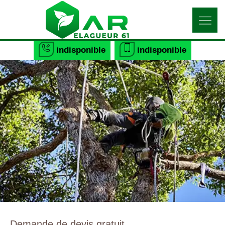
indisponible
indisponible
Demande de devis gratuit