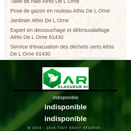
Taille de haie Athis De L Orne
Pose de gazon en rouleau Athis De L Orne
Jardinier Athis De L Orne
Expert en dessouchage et débroussaillage
Athis De L Orne 61430
Service d'évacuation des déchets verts Athis
De L Orne 61430
indisponible
indisponible
indisponible
© 2025 - 2026 TOUT DROIT RÉSERVÉ -