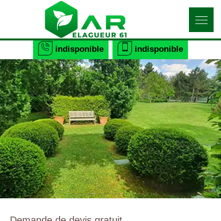
indisponible
indisponible
Demande de devis gratuit