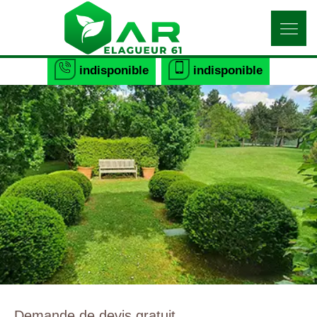
indisponible
indisponible
Demande de devis gratuit