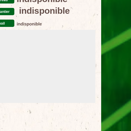
indisponible
antier
ail
indisponible