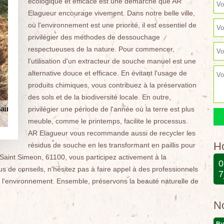
écologique et efficace est une démarche que AR
Elagueur encourage vivement. Dans notre belle ville,
où l'environnement est une priorité, il est essentiel de
privilégier des méthodes de dessouchage
respectueuses de la nature. Pour commencer,
l'utilisation d'un extracteur de souche manuel est une
alternative douce et efficace. En évitant l'usage de
produits chimiques, vous contribuez à la préservation
des sols et de la biodiversité locale. En outre,
privilégier une période de l'année où la terre est plus
meuble, comme le printemps, facilite le processus.
AR Elagueur vous recommande aussi de recycler les
Ho
résidus de souche en les transformant en paillis pour
 Saint Simeon, 61100, vous participez activement à la
0
 de conseils, n'hésitez pas à faire appel à des professionnels
7
l'environnement. Ensemble, préservons la beauté naturelle de
N
Bu