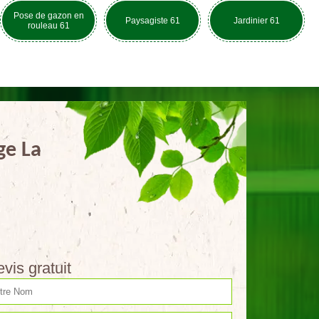
Pose de gazon en
Paysagiste 61
Jardinier 61
rouleau 61
ge La
vis gratuit