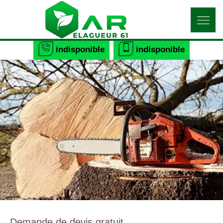
indisponible
indisponible
Demande de devis gratuit