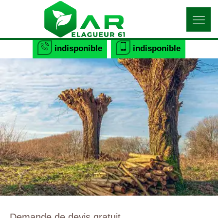
indisponible
indisponible
Demande de devis gratuit