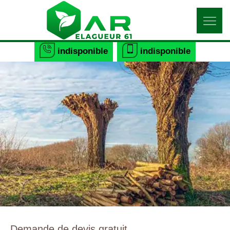
indisponible
indisponible
Demande de devis gratuit