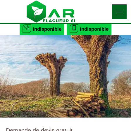
indisponible
indisponible
Demande de devis gratuit