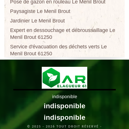
Pose de gazon en rouleau Le Menil Brout
Paysagiste Le Menil Brout
Jardinier Le Menil Brout
Expert en dessouchage et débroussaillage Le
Menil Brout 61250
Service d'évacuation des déchets verts Le
Menil Brout 61250
indisponible
indisponible
indisponible
© 2025 - 2026 TOUT DROIT RÉSERVÉ -