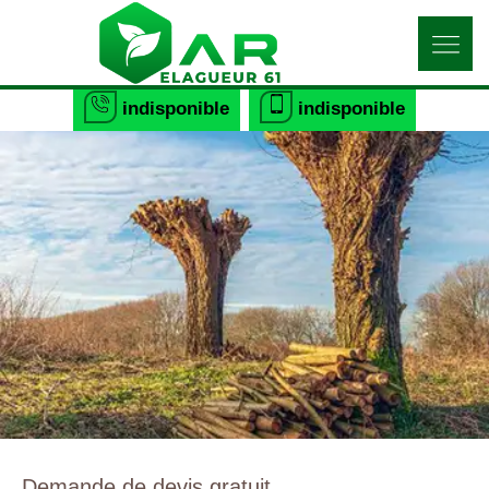
indisponible
indisponible
Demande de devis gratuit