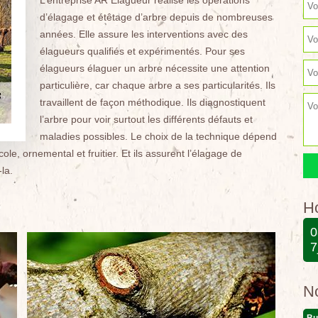
L’entreprise AR Elagueur réalise les opérations
d’élagage et étêtage d’arbre depuis de nombreuses
années. Elle assure les interventions avec des
élagueurs qualifiés et expérimentés. Pour ses
élagueurs élaguer un arbre nécessite une attention
particulière, car chaque arbre a ses particularités. Ils
travaillent de façon méthodique. Ils diagnostiquent
l’arbre pour voir surtout les différents défauts et
maladies possibles. Le choix de la technique dépend
icole, ornemental et fruitier. Et ils assurent l’élagage de
la.
Ho
0
7
N
Bu