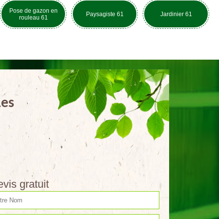
Pose de gazon en
Paysagiste 61
Jardinier 61
rouleau 61
Les
vis gratuit