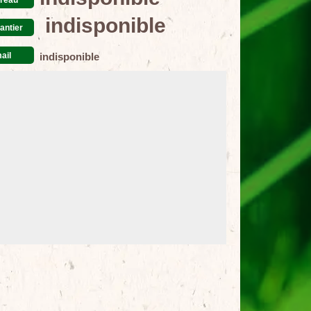
indisponible
antier
ail
indisponible