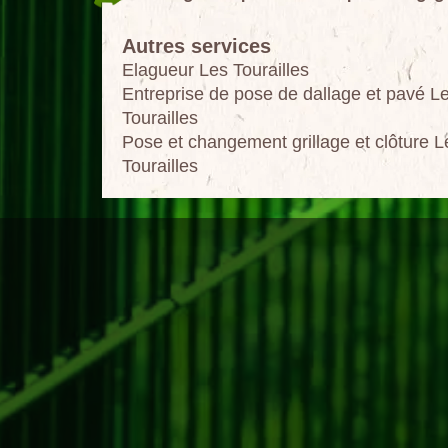
Autres services
Elagueur Les Tourailles
Entreprise de pose de dallage et pavé L
Tourailles
Pose et changement grillage et clôture L
Tourailles