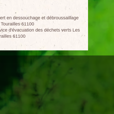
ert en dessouchage et débroussaillage
 Tourailles 61100
vice d'évacuation des déchets verts Les
railles 61100