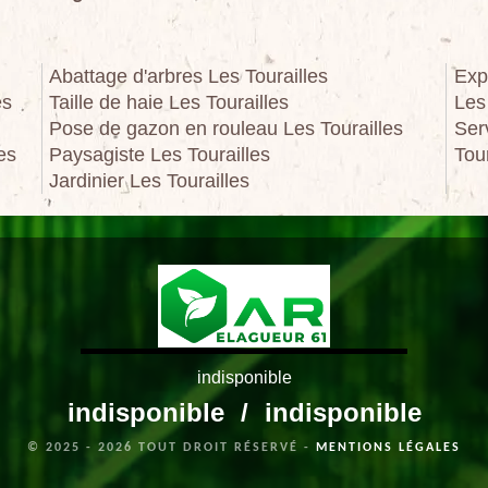
Abattage d'arbres Les Tourailles
Exp
es
Taille de haie Les Tourailles
Les
Pose de gazon en rouleau Les Tourailles
Ser
es
Paysagiste Les Tourailles
Tou
Jardinier Les Tourailles
indisponible
indisponible
/
indisponible
© 2025 - 2026 TOUT DROIT RÉSERVÉ -
MENTIONS LÉGALES