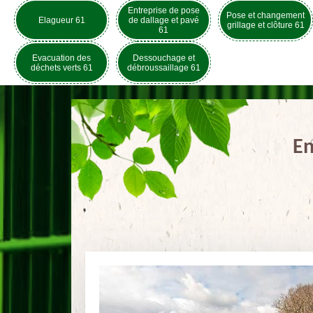
Entreprise de pose
Pose et changement
Elagueur 61
de dallage et pavé
grillage et clôture 61
61
Evacuation des
Dessouchage et
déchets verts 61
débroussaillage 61
En