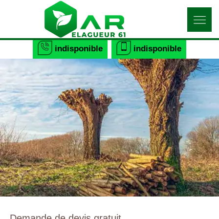
indisponible
indisponible
Demande de devis gratuit