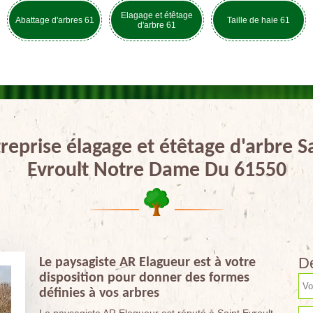
Elagage et étêtage
Abattage d'arbres 61
Taille de haie 61
d'arbre 61
reprise élagage et étêtage d'arbre S
Evroult Notre Dame Du 61550
De
Le paysagiste AR Elagueur est à votre
disposition pour donner des formes
définies à vos arbres