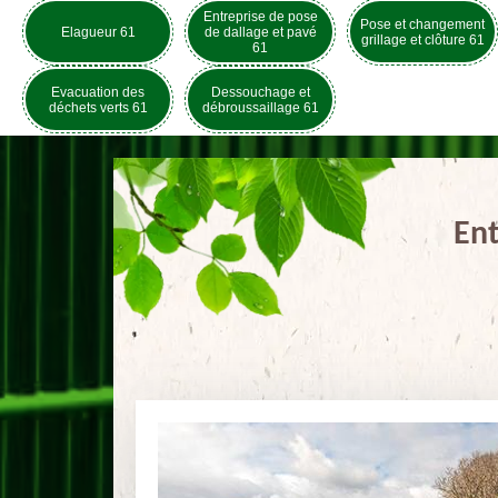
Entreprise de pose
Pose et changement
Elagueur 61
de dallage et pavé
grillage et clôture 61
61
Evacuation des
Dessouchage et
déchets verts 61
débroussaillage 61
Ent