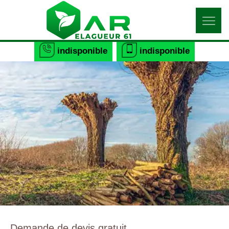
indisponible
indisponible
Demande de devis gratuit