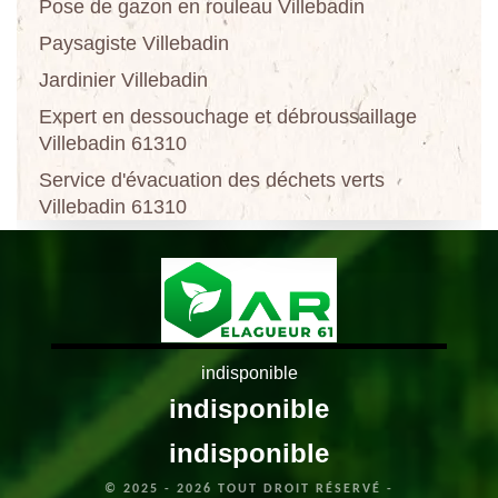
Pose de gazon en rouleau Villebadin
Paysagiste Villebadin
Jardinier Villebadin
Expert en dessouchage et débroussaillage
Villebadin 61310
Service d'évacuation des déchets verts
Villebadin 61310
indisponible
indisponible
indisponible
© 2025 - 2026 TOUT DROIT RÉSERVÉ -