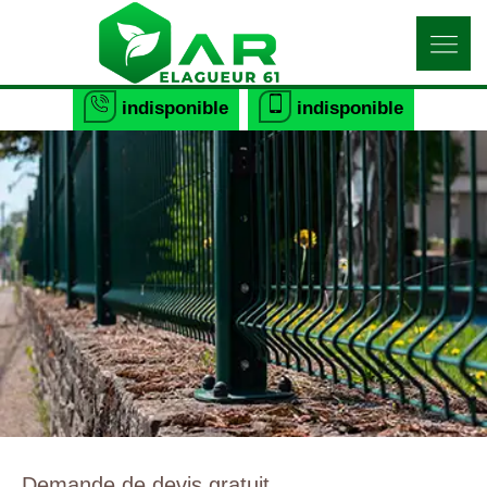
indisponible
indisponible
Demande de devis gratuit