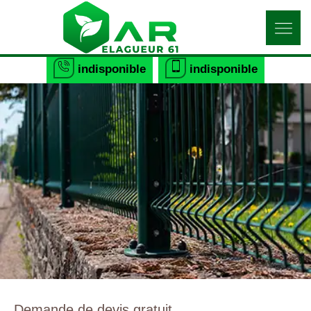
indisponible
indisponible
Demande de devis gratuit