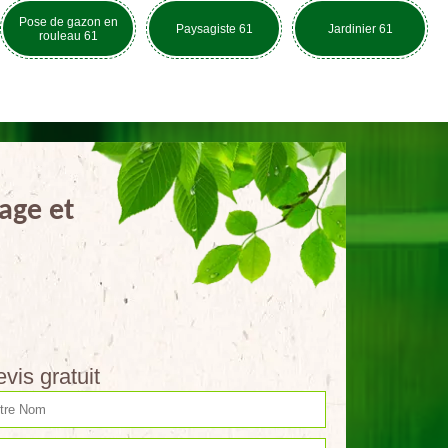
Pose de gazon en
Paysagiste 61
Jardinier 61
rouleau 61
age et
vis gratuit