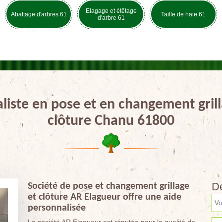
Elagage et étêtage
Abattage d'arbres 61
Taille de haie 61
d'arbre 61
aliste en pose et en changement grill
clôture Chanu 61800
De
Société de pose et changement grillage
et clôture AR Elagueur offre une aide
personnalisée