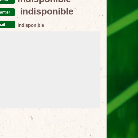
indisponible
antier
ail
indisponible