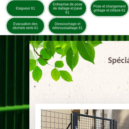
Entreprise de pose
Pose et changement
Elagueur 61
de dallage et pavé
grillage et clôture 61
61
Evacuation des
Dessouchage et
déchets verts 61
débroussaillage 61
Spéci