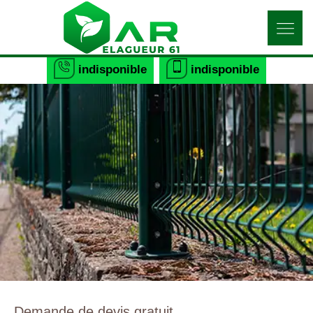
indisponible
indisponible
Demande de devis gratuit