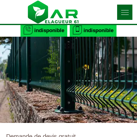
indisponible
indisponible
Demande de devis gratuit