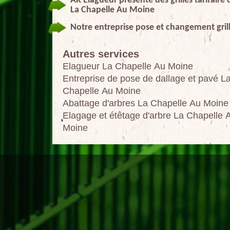
AR Elagueur présente des grilles tarifaire
La Chapelle Au Moine
Notre entreprise pose et changement grill
Autres services
Elagueur La Chapelle Au Moine
Entreprise de pose de dallage et pavé L
Chapelle Au Moine
Abattage d'arbres La Chapelle Au Moine
Elagage et étêtage d'arbre La Chapelle 
Moine