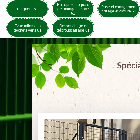
Entreprise de pose
Pose et changement
Elagueur 61
de dallage et pavé
grillage et clôture 61
61
Evacuation des
Dessouchage et
déchets verts 61
débroussaillage 61
Spéci