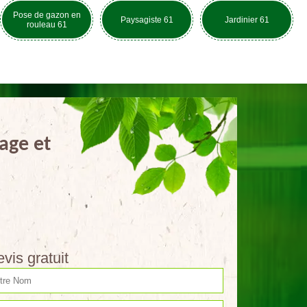
Pose de gazon en
Paysagiste 61
Jardinier 61
rouleau 61
age et
vis gratuit