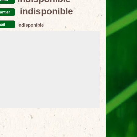
indisponible
antier
ail
indisponible