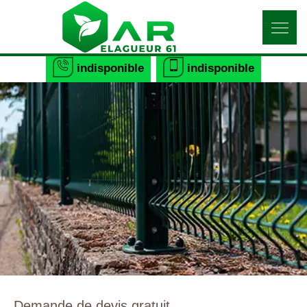
indisponible
indisponible
Demande de devis gratuit