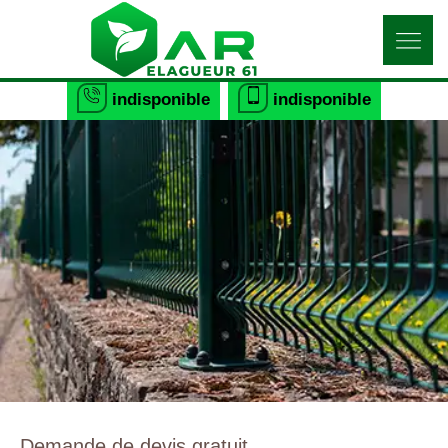
indisponible
indisponible
Demande de devis gratuit