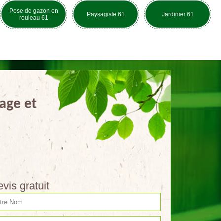
Pose de gazon en
Paysagiste 61
Jardinier 61
rouleau 61
age et
vis gratuit