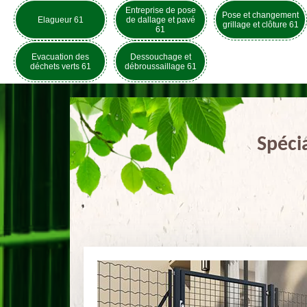
Entreprise de pose
Pose et changement
Elagueur 61
de dallage et pavé
grillage et clôture 61
61
Evacuation des
Dessouchage et
déchets verts 61
débroussaillage 61
Spéci