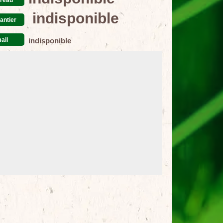
indisponible
antier
ail
indisponible