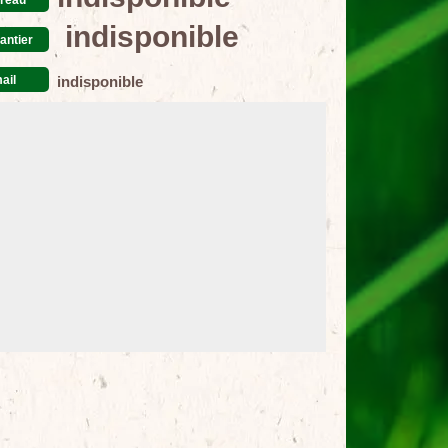
indisponible
antier
ail
indisponible