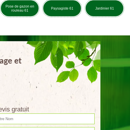
Pose de gazon en
Paysagiste 61
Jardinier 61
rouleau 61
age et
vis gratuit