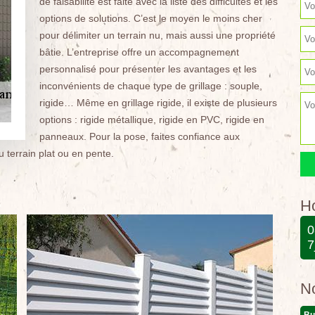
de faisabilité est faite avec la liste des difficultés et les
options de solutions. C’est le moyen le moins cher
pour délimiter un terrain nu, mais aussi une propriété
bâtie. L’entreprise offre un accompagnement
personnalisé pour présenter les avantages et les
inconvénients de chaque type de grillage : souple,
rigide… Même en grillage rigide, il existe de plusieurs
options : rigide métallique, rigide en PVC, rigide en
panneaux. Pour la pose, faites confiance aux
u terrain plat ou en pente.
Ho
0
7
N
Bu