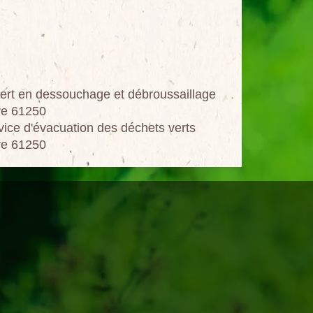
ert en dessouchage et débroussaillage
re 61250
vice d'évacuation des déchets verts
re 61250