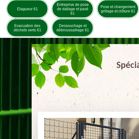
Entreprise de pose
Pose et changement
Elagueur 61
de dallage et pavé
grillage et clôture 61
61
Evacuation des
Dessouchage et
déchets verts 61
débroussaillage 61
Spéci