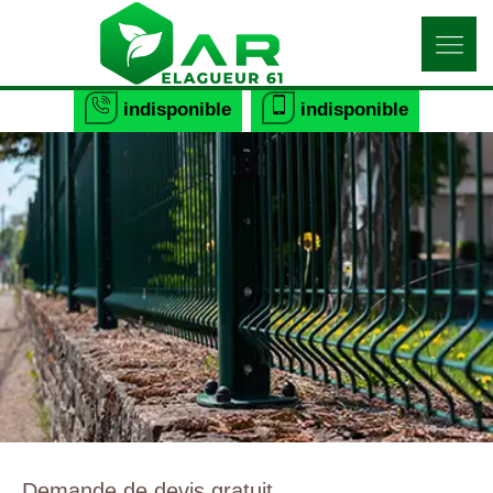
indisponible
indisponible
Demande de devis gratuit