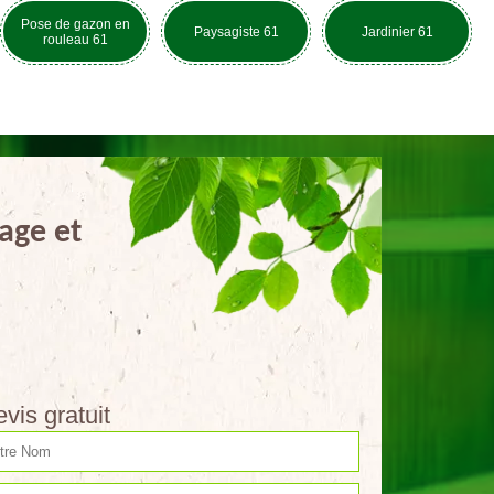
Pose de gazon en
Paysagiste 61
Jardinier 61
rouleau 61
age et
vis gratuit