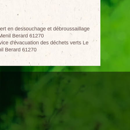
ert en dessouchage et débroussaillage
Menil Berard 61270
vice d'évacuation des déchets verts Le
il Berard 61270