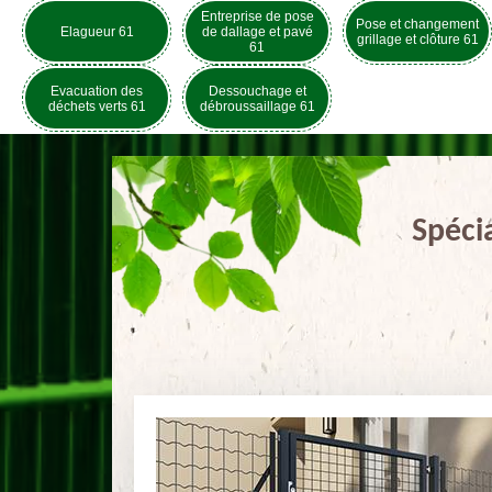
Entreprise de pose
Pose et changement
Elagueur 61
de dallage et pavé
grillage et clôture 61
61
Evacuation des
Dessouchage et
déchets verts 61
débroussaillage 61
Spéci