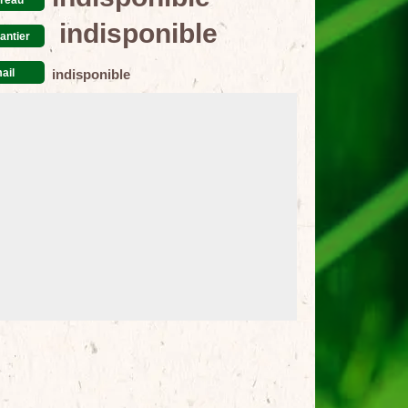
indisponible
antier
ail
indisponible