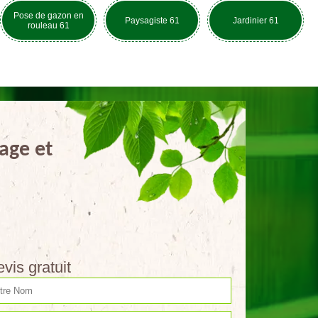
Pose de gazon en
Paysagiste 61
Jardinier 61
rouleau 61
age et
vis gratuit