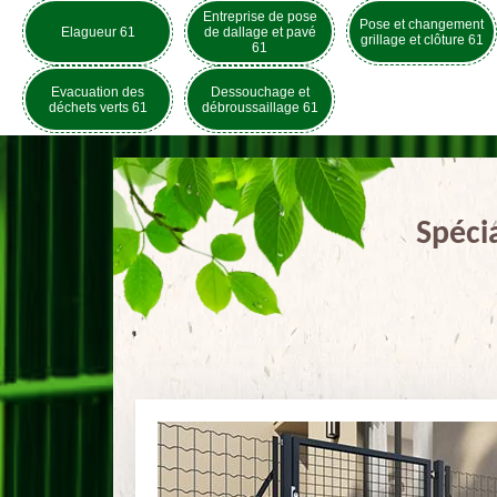
Entreprise de pose
Pose et changement
Elagueur 61
de dallage et pavé
grillage et clôture 61
61
Evacuation des
Dessouchage et
déchets verts 61
débroussaillage 61
Spéci