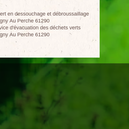
ert en dessouchage et débroussaillage
gny Au Perche 61290
vice d'évacuation des déchets verts
gny Au Perche 61290