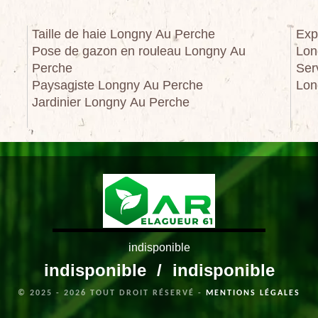
Taille de haie Longny Au Perche
Exp
Pose de gazon en rouleau Longny Au
Lon
Perche
Ser
Paysagiste Longny Au Perche
Lon
Jardinier Longny Au Perche
indisponible
indisponible
/
indisponible
© 2025 - 2026 TOUT DROIT RÉSERVÉ -
MENTIONS LÉGALES