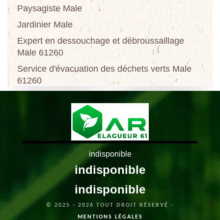
Paysagiste Male
Jardinier Male
Expert en dessouchage et débroussaillage
Male 61260
Service d'évacuation des déchets verts Male
61260
indisponible
indisponible
indisponible
© 2025 - 2026 TOUT DROIT RÉSERVÉ -
MENTIONS LÉGALES