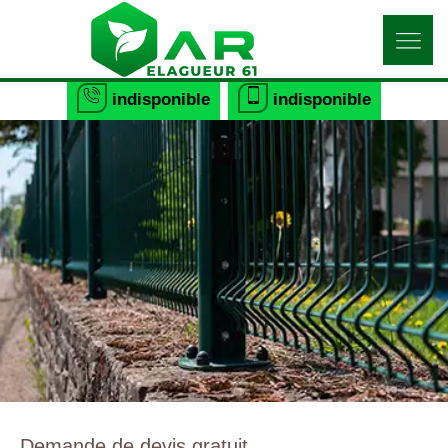
indisponible
indisponible
Demande de devis gratuit