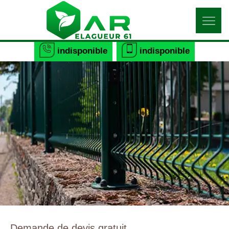
indisponible
indisponible
Demande de devis gratuit