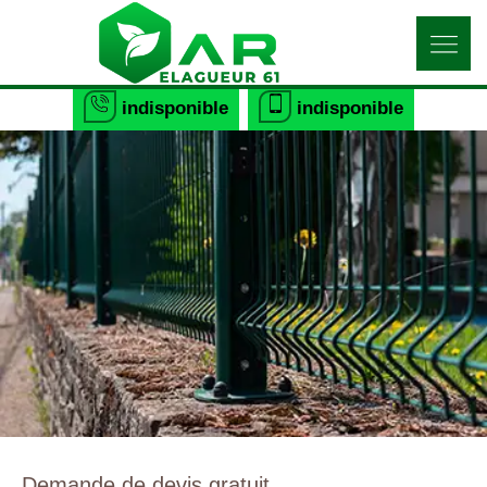
indisponible
indisponible
Demande de devis gratuit