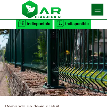
indisponible
indisponible
Demande de devis gratuit