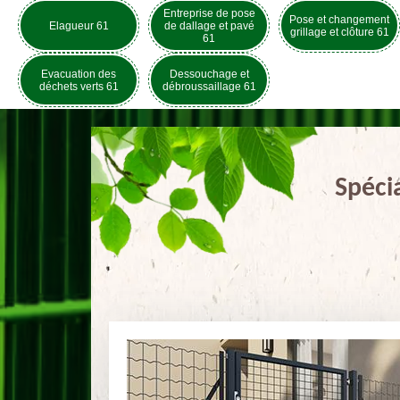
Entreprise de pose
Pose et changement
Elagueur 61
de dallage et pavé
grillage et clôture 61
61
Evacuation des
Dessouchage et
déchets verts 61
débroussaillage 61
Spéci