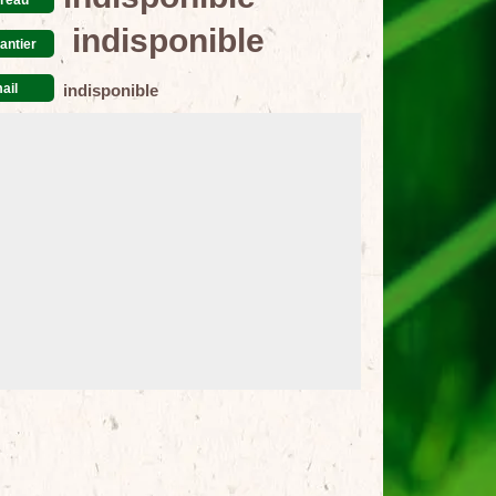
indisponible
antier
ail
indisponible