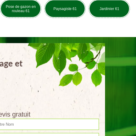
Pose de gazon en
Paysagiste 61
Jardinier 61
rouleau 61
age et
vis gratuit