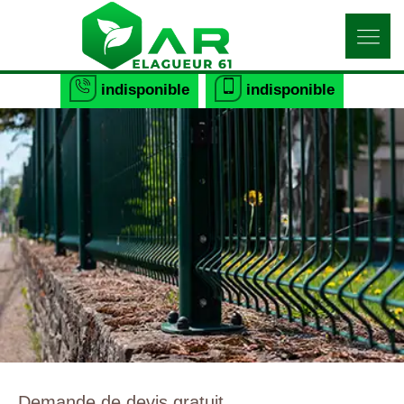
indisponible
indisponible
Demande de devis gratuit