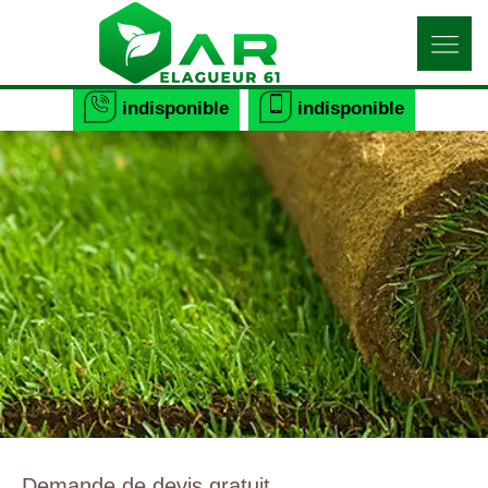
indisponible
indisponible
Demande de devis gratuit