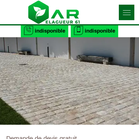
indisponible
indisponible
Demande de devis gratuit