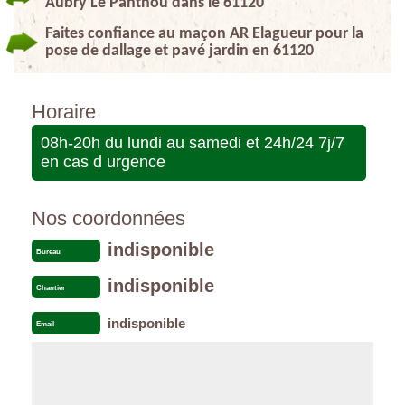
Aubry Le Panthou dans le 61120
Faites confiance au maçon AR Elagueur pour la
pose de dallage et pavé jardin en 61120
Horaire
08h-20h du lundi au samedi et 24h/24 7j/7
en cas d urgence
Nos coordonnées
indisponible
Bureau
indisponible
Chantier
indisponible
Email