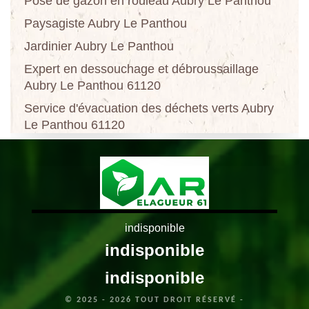
Pose de gazon en rouleau Aubry Le Panthou
Paysagiste Aubry Le Panthou
Jardinier Aubry Le Panthou
Expert en dessouchage et débroussaillage
Aubry Le Panthou 61120
Service d'évacuation des déchets verts Aubry
Le Panthou 61120
indisponible
indisponible
indisponible
© 2025 - 2026 TOUT DROIT RÉSERVÉ -