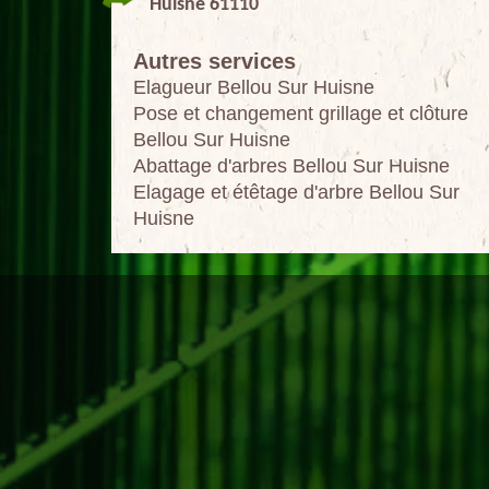
Huisne 61110
Autres services
Elagueur Bellou Sur Huisne
Pose et changement grillage et clôture
Bellou Sur Huisne
Abattage d'arbres Bellou Sur Huisne
Elagage et étêtage d'arbre Bellou Sur
Huisne