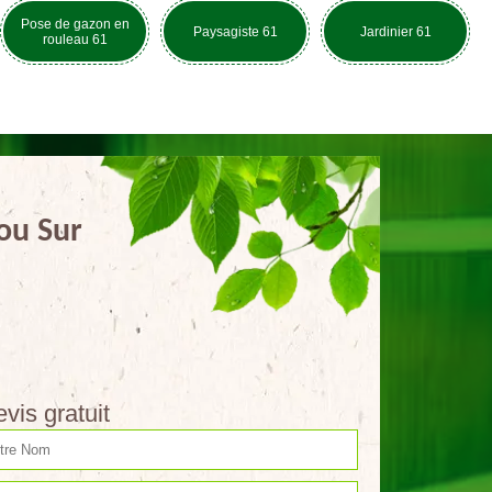
Pose de gazon en
Paysagiste 61
Jardinier 61
rouleau 61
lou Sur
vis gratuit