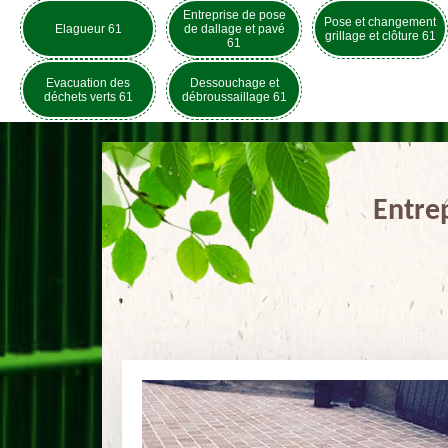
Entreprise de pose
Pose et changement
Elagueur 61
de dallage et pavé
grillage et clôture 61
61
Evacuation des
Dessouchage et
déchets verts 61
débroussaillage 61
Entrep