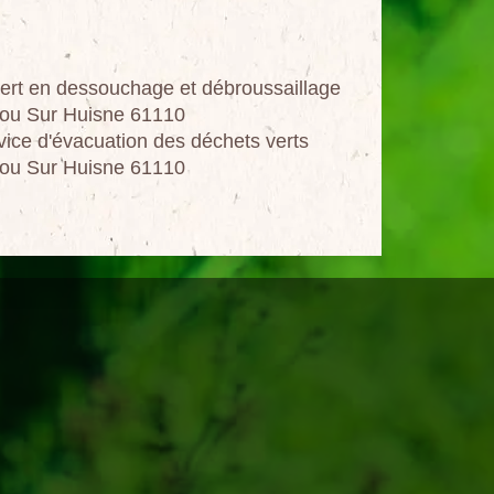
ert en dessouchage et débroussaillage
lou Sur Huisne 61110
vice d'évacuation des déchets verts
lou Sur Huisne 61110