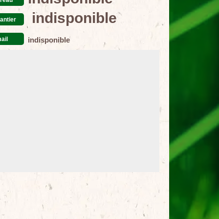
indisponible
antier
ail
indisponible