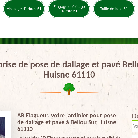
Elagage et étêtage
Abattage d'arbres 61
Taille de haie 61
d'arbre 61
rise de pose de dallage et pavé Bel
Huisne 61110
De
AR Elagueur, votre jardinier pour pose
de dallage et pavé à Bellou Sur Huisne
61110